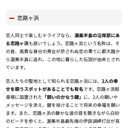
恋路ヶ浜
恋人同士で楽しむドライブなら、
渥美半島の沿岸部にあ
る恋路ヶ浜
も良いでしょう。恋路ヶ浜という名称は、そ
の昔、高貴な身分の男女が許されぬ恋の果てに都大路か
ら渥美半島に逃れ、この地に暮らした伝説が由来とされ
ています。
恋人たちの聖地として知られる恋路ヶ浜には、
2人の幸
せを願うスポットがあることでも有名
です。恋路ヶ浜駐
車場に設置された
「願いのかなう鍵」
に、2人の願いや
メッセージを添え、鍵を掛けることで将来の幸福を願い
ます。また、恋路ヶ浜の静かな波の音を聴きながら白砂
のビーチを歩くと、渥美半島最先端の伊良湖岬灯台が見