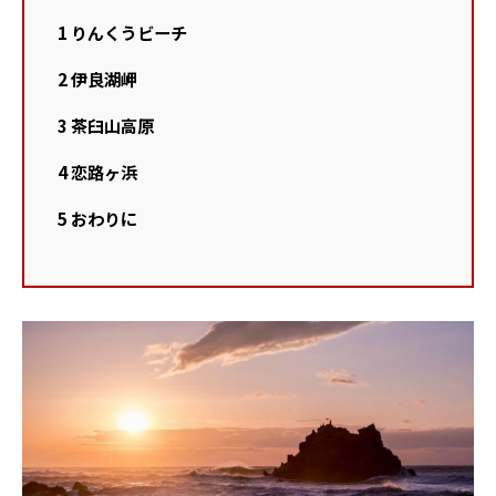
1
りんくうビーチ
2
伊良湖岬
3
茶臼山高原
4
恋路ヶ浜
5
おわりに