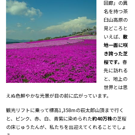
回廊」の異
名を持つ茶
臼山高原の
見どころと
いえば、
敷
地一面に咲
き誇った芝
桜です。
春
先に訪れる
と、地上の
世界とは思
えぬ色鮮やかな光景が目の前に広がっています。
観光リフトに乗って標高1,358mの萩太郎山頂まで行く
と、ピンク、赤、白、青紫に染められた
約40万株
の芝桜
の床じゅうたんが、私たちを出迎えてくれることでしょ