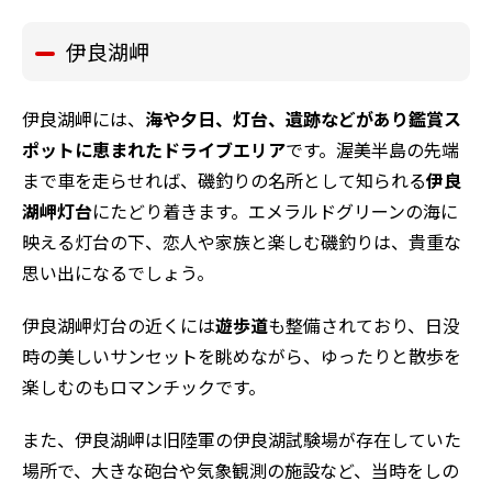
伊良湖岬
伊良湖岬には、
海や夕日、灯台、遺跡などがあり鑑賞ス
ポットに恵まれたドライブエリア
です。渥美半島の先端
まで車を走らせれば、磯釣りの名所として知られる
伊良
湖岬灯台
にたどり着きます。エメラルドグリーンの海に
映える灯台の下、恋人や家族と楽しむ磯釣りは、貴重な
思い出になるでしょう。
伊良湖岬灯台の近くには
遊歩道
も整備されており、日没
時の美しいサンセットを眺めながら、ゆったりと散歩を
楽しむのもロマンチックです。
また、伊良湖岬は旧陸軍の伊良湖試験場が存在していた
場所で、大きな砲台や気象観測の施設など、当時をしの