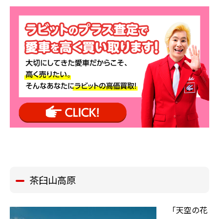
茶臼山高原
「天空の花