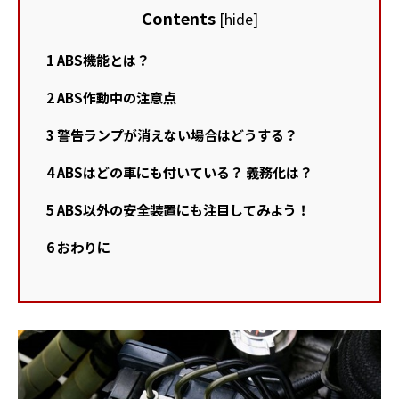
Contents
[
hide
]
1
ABS機能とは？
2
ABS作動中の注意点
3
警告ランプが消えない場合はどうする？
4
ABSはどの車にも付いている？ 義務化は？
5
ABS以外の安全装置にも注目してみよう！
6
おわりに