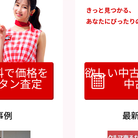
きっと見つかる、
あなたにぴったり
料で価格を
欲しい中
タン査定
中
事例
最