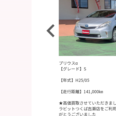
メーカー：三菱
ハイゼットトラック 48,000km
プリウスα
車種：アウトランダー
4日 お客様より買取させていただ
【グレード】S
年式：2015年
走行距離：80,000km
ハイゼットトラック 48,000km
【年式】H25/05
ィーラー様の査定・下取りにご納
【走行距離】141,000㎞
い方、是非一度、当店にご相談下
★高価買取させていただきま
ラビットつくば吉瀬店をご利
がとうございました