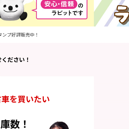
7/3(金) ラビ
せください！
古車を買いたい
在庫数！