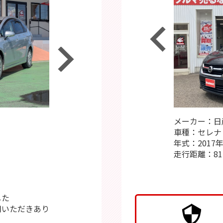
レクサスＣＴ
令和8年8月4日 お客様より買取させていただ
きました。
レクサスＣＴです。
この度はありがとうございます。
メーカー：ホンダ
メーカー：日
☆B
他店様やディーラー様の査定・下取りにご納
車種：ヴェゼル
車種：セレナ
ラビ
得のいかない方、是非一度、当店にご相談下
年式：2021年
年式：2017
さい!!
走行距離：19,000km
走行距離：81,
☆平
☆5
高価
した
用いただきあり