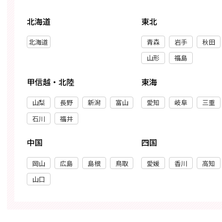
北海道
東北
北海道
青森
岩手
秋田
山形
福島
甲信越・北陸
東海
山梨
長野
新潟
富山
愛知
岐阜
三重
石川
福井
中国
四国
岡山
広島
島根
鳥取
愛媛
香川
高知
山口