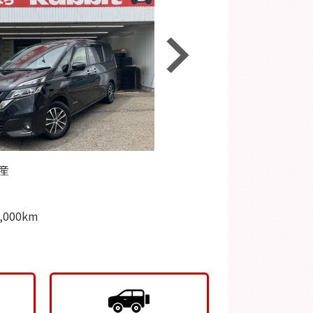
産
MW 220i☆
メーカー：トヨタ
☆トヨタ プリウス
ット江南南山店(^^)/
車種：プリウス
ラビット江南南山店(^
年
年式：2020年
000km
成27年式
走行距離：77,000km
☆平成31年式
.9万㎞
☆3.5万㎞
買取～～!(^ｗ^)!
高価買取～～(*^-^*)