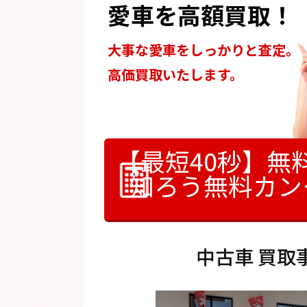
愛車を高額買取！
大事な愛車をしっかりと査定。
高価買取いたします。
【最短40秒】無
知ろう
無料カン
中古車 買取