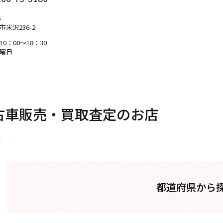
6
米沢236-2
0：00～18：30
曜日
古車販売・
買取査定のお店
県
都道府県から