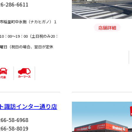
26-286-6611
5
市稲里町中氷鉋（ナカヒガノ）１
店舗詳細
0：00～19：00（土日祝のみ20：
曜日（祝日の場合、翌日が定休
ト諏訪インター通り店
266-58-6968
266-58-8019