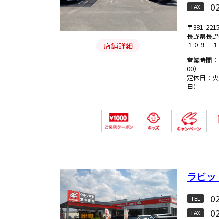
0
FAX
〒381-221
長野県長野
１０９－１
店舗詳細
営業時間：1
00）
定休日：火
日）
ラビッ
0
TEL
0
FAX