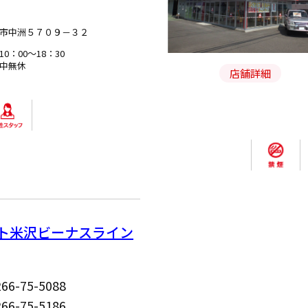
5
市中洲５７０９－３２
0：00～18：30
中無休
店舗詳細
ト米沢ビーナスライン
266-75-5088
266-75-5186