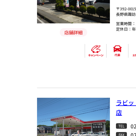
〒392-001
長野県諏訪
営業時間：1
定休日：年
店舗詳細
ラビッ
店
0
TEL
0
FAX