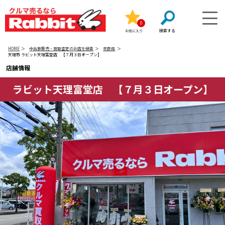
0
お気に入り
HOME
中古車販売・買取査定のお店を検索
奈良県
天理市 ラビット天理富堂店 【７月３日オープン】
店舗情報
ラビット天理富堂店 【７月３日オープン】