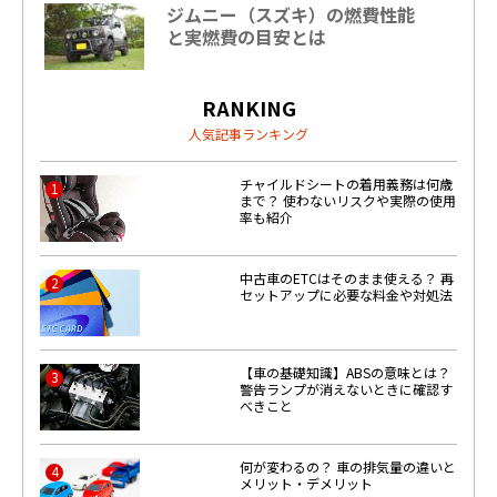
ジムニー（スズキ）の燃費性能
と実燃費の目安とは
RANKING
人気記事ランキング
チャイルドシートの着用義務は何歳
1
まで？ 使わないリスクや実際の使用
率も紹介
中古車のETCはそのまま使える？ 再
2
セットアップに必要な料金や対処法
【車の基礎知識】ABSの意味とは？
3
警告ランプが消えないときに確認す
べきこと
何が変わるの？ 車の排気量の違いと
4
メリット・デメリット