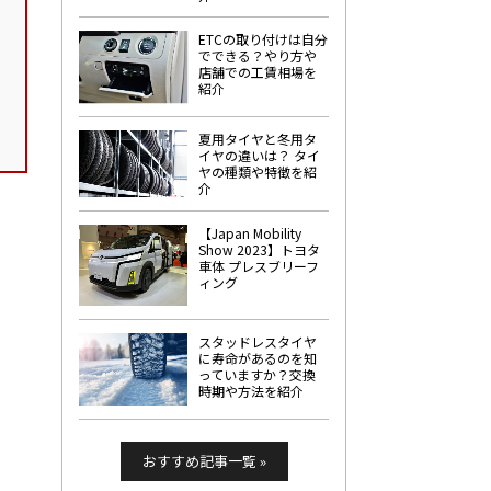
ETCの取り付けは自分
でできる？やり方や
店舗での工賃相場を
紹介
夏用タイヤと冬用タ
イヤの違いは？ タイ
ヤの種類や特徴を紹
介
【Japan Mobility
Show 2023】トヨタ
車体 プレスブリーフ
ィング
スタッドレスタイヤ
に寿命があるのを知
っていますか？交換
時期や方法を紹介
おすすめ記事一覧 »