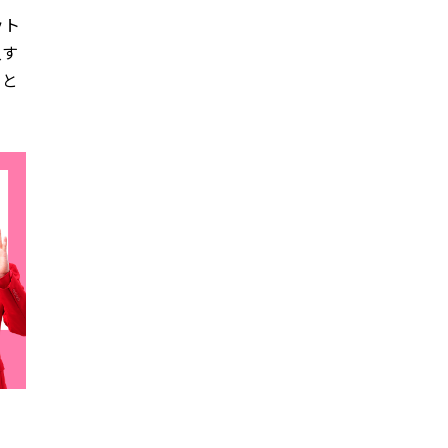
ット
入す
目と