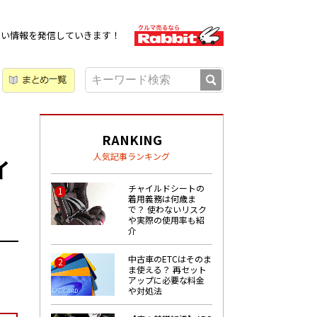
広い情報を発信していきます！
RANKING
人気記事ランキング
イ
チャイルドシートの
1
着用義務は何歳ま
で？ 使わないリスク
や実際の使用率も紹
介
中古車のETCはそのま
2
ま使える？ 再セット
アップに必要な料金
や対処法