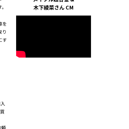
木下綾菜さん CM
す。
車を
取り
にす
購入
、買
依頼