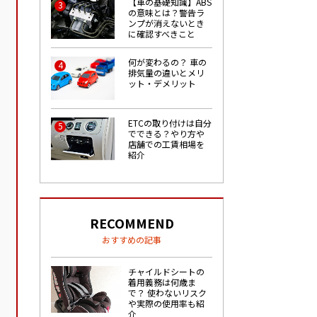
【車の基礎知識】ABS
3
の意味とは？警告ラ
ンプが消えないとき
に確認すべきこと
何が変わるの？ 車の
4
排気量の違いとメリ
ット・デメリット
ETCの取り付けは自分
5
でできる？やり方や
店舗での工賃相場を
紹介
RECOMMEND
おすすめの記事
チャイルドシートの
着用義務は何歳ま
で？ 使わないリスク
や実際の使用率も紹
介