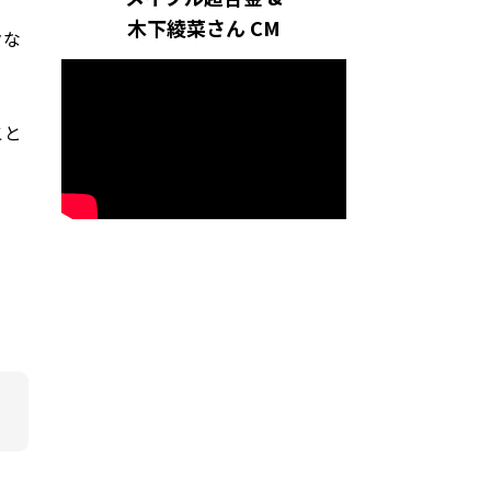
木下綾菜さん CM
クな
こと