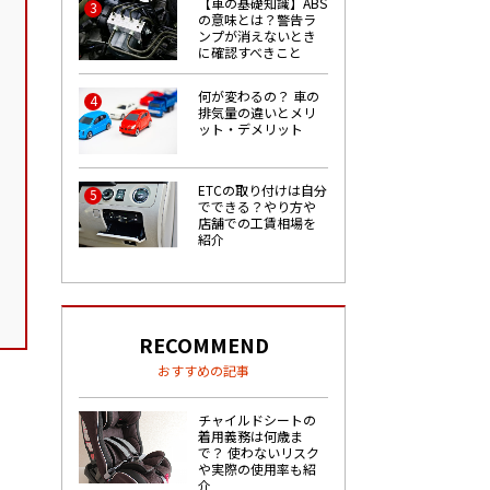
【車の基礎知識】ABS
3
の意味とは？警告ラ
ンプが消えないとき
に確認すべきこと
何が変わるの？ 車の
4
排気量の違いとメリ
ット・デメリット
ETCの取り付けは自分
5
でできる？やり方や
店舗での工賃相場を
紹介
RECOMMEND
おすすめの記事
チャイルドシートの
着用義務は何歳ま
で？ 使わないリスク
や実際の使用率も紹
介