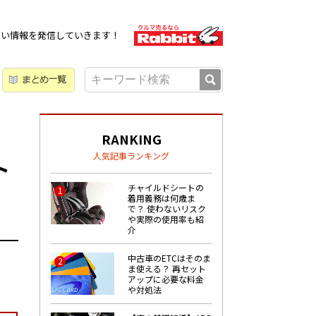
広い情報を発信していきます！
RANKING
人気記事ランキング
ト
チャイルドシートの
1
着用義務は何歳ま
で？ 使わないリスク
や実際の使用率も紹
介
中古車のETCはそのま
2
ま使える？ 再セット
アップに必要な料金
や対処法