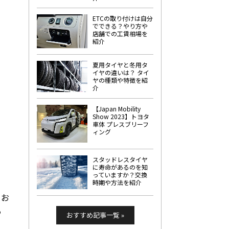
ETCの取り付けは自分
でできる？やり方や
店舗での工賃相場を
紹介
夏用タイヤと冬用タ
イヤの違いは？ タイ
ヤの種類や特徴を紹
介
【Japan Mobility
Show 2023】トヨタ
車体 プレスブリーフ
ィング
スタッドレスタイヤ
に寿命があるのを知
っていますか？交換
時期や方法を紹介
。お
う
おすすめ記事一覧 »