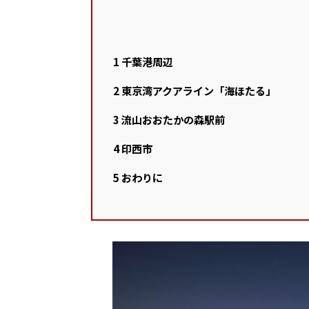
1
千葉港周辺
2
東京湾アクアライン「海ほたる」
3
流山おおたかの森駅前
4
印西市
5
おわりに