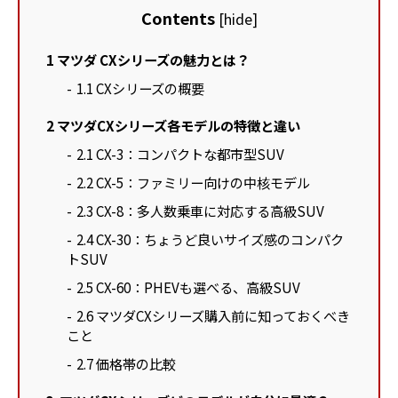
Contents
[
hide
]
1
マツダ CXシリーズの魅力とは？
1.1
CXシリーズの概要
2
マツダCXシリーズ各モデルの特徴と違い
2.1
CX-3：コンパクトな都市型SUV
2.2
CX-5：ファミリー向けの中核モデル
2.3
CX-8：多人数乗車に対応する高級SUV
2.4
CX-30：ちょうど良いサイズ感のコンパク
トSUV
2.5
CX-60：PHEVも選べる、高級SUV
2.6
マツダCXシリーズ購入前に知っておくべき
こと
2.7
価格帯の比較