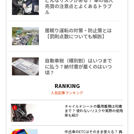
売買の注意点とよくあるトラブ
ル
居眠り運転の対策・防止策とは
【罰則点数についても解説】
自動車税（種別割）はいつまで
に払う？納付書が届くのはいつ
頃？
RANKING
人気記事ランキング
チャイルドシートの着用義務は何歳
1
まで？ 使わないリスクや実際の使用
率も紹介
中古車のETCはそのまま使える？ 再
2