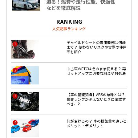
迫る！燃費や走行性能、快適性
などを徹底解説
RANKING
人気記事ランキング
チャイルドシートの着用義務は何歳
1
まで？ 使わないリスクや実際の使用
率も紹介
中古車のETCはそのまま使える？ 再
2
セットアップに必要な料金や対処法
【車の基礎知識】ABSの意味とは？
3
警告ランプが消えないときに確認す
べきこと
何が変わるの？ 車の排気量の違いと
4
メリット・デメリット