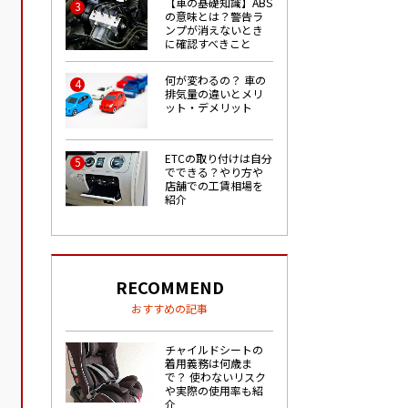
【車の基礎知識】ABS
3
の意味とは？警告ラ
ンプが消えないとき
に確認すべきこと
何が変わるの？ 車の
4
排気量の違いとメリ
ット・デメリット
ETCの取り付けは自分
5
でできる？やり方や
店舗での工賃相場を
紹介
RECOMMEND
おすすめの記事
チャイルドシートの
着用義務は何歳ま
で？ 使わないリスク
や実際の使用率も紹
介