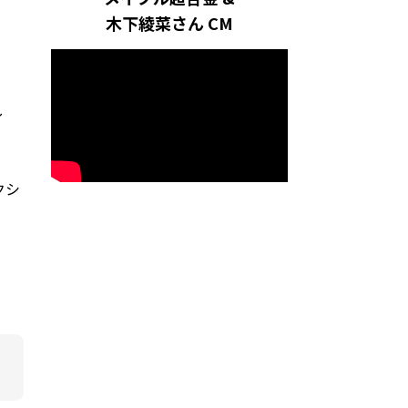
木下綾菜さん CM
し
クシ