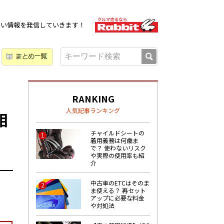
広い情報を発信していきます！
RANKING
人気記事ランキング
相
チャイルドシートの
1
着用義務は何歳ま
で？ 使わないリスク
や実際の使用率も紹
介
中古車のETCはそのま
2
ま使える？ 再セット
アップに必要な料金
や対処法