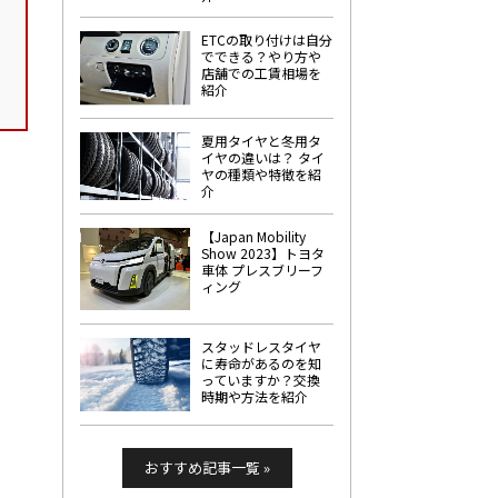
ETCの取り付けは自分
でできる？やり方や
店舗での工賃相場を
紹介
夏用タイヤと冬用タ
イヤの違いは？ タイ
ヤの種類や特徴を紹
介
【Japan Mobility
Show 2023】トヨタ
車体 プレスブリーフ
ィング
スタッドレスタイヤ
に寿命があるのを知
っていますか？交換
時期や方法を紹介
おすすめ記事一覧 »