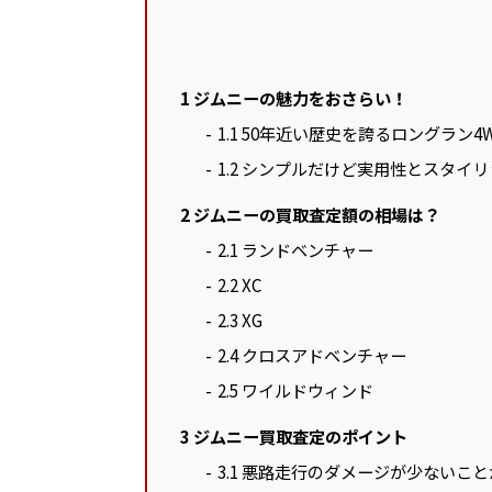
1
ジムニーの魅力をおさらい！
1.1
50年近い歴史を誇るロングラン4
1.2
シンプルだけど実用性とスタイリ
2
ジムニーの買取査定額の相場は？
2.1
ランドベンチャー
2.2
XC
2.3
XG
2.4
クロスアドベンチャー
2.5
ワイルドウィンド
3
ジムニー買取査定のポイント
3.1
悪路走行のダメージが少ないこと