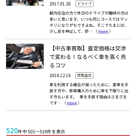
2017.01.26
ドライブ
都内在住の方で休日のドライブが趣味の方は
多いと思います。いつも同じコースではマン
ネリになりがちですよね。そこでたまには、
少し足を伸ばして、郊… （
more
）
【中古車買取】査定価格は交渉
で変わる！なるべく車を高く売
るコツ
2016.12.16
買取査定
車を利用する機会が減ったために、愛車を手
放す方や、新車購入のために車を下取りに出
す方もいます。 車を手放す理由はさまざま
です… （
more
）
520
件中 501～510件を表示