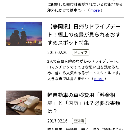
に配慮した都市計画がされている市街地から
郊外にかけては車で… （
more
）
【静岡県】日帰りドライブデー
ト！極上の夜景が見られるおす
すめスポット特集
2017.02.20
ドライブ
2人で夜景を眺めながらのドライブデート。
ロマンチックですてきな思い出を残せるた
め、昔から人気のあるデートスタイルです。
大きな声では言えませ… （
more
）
軽自動車の車検費用「料金相
場」と「内訳」は？必要な書類
は？
2017.02.16
豆知識
購入費用、維持費も安く、購入に踏み切りや