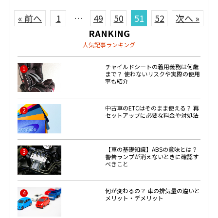
« 前へ
1
…
49
50
51
52
次へ »
RANKING
人気記事ランキング
チャイルドシートの着用義務は何歳
1
まで？ 使わないリスクや実際の使用
率も紹介
中古車のETCはそのまま使える？ 再
2
セットアップに必要な料金や対処法
【車の基礎知識】ABSの意味とは？
3
警告ランプが消えないときに確認す
べきこと
何が変わるの？ 車の排気量の違いと
4
メリット・デメリット