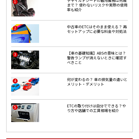
チャイルドシートの着用義務は何歳
1
まで？ 使わないリスクや実際の使用
率も紹介
中古車のETCはそのまま使える？ 再
2
セットアップに必要な料金や対処法
【車の基礎知識】ABSの意味とは？
3
警告ランプが消えないときに確認す
べきこと
何が変わるの？ 車の排気量の違いと
4
メリット・デメリット
ETCの取り付けは自分でできる？や
5
り方や店舗での工賃相場を紹介