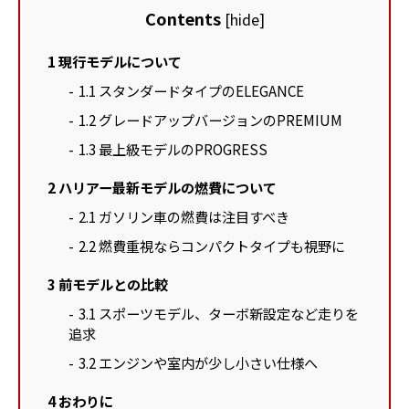
Contents
[
hide
]
1
現行モデルについて
1.1
スタンダードタイプのELEGANCE
1.2
グレードアップバージョンのPREMIUM
1.3
最上級モデルのPROGRESS
2
ハリアー最新モデルの燃費について
2.1
ガソリン車の燃費は注目すべき
2.2
燃費重視ならコンパクトタイプも視野に
3
前モデルとの比較
3.1
スポーツモデル、ターボ新設定など走りを
追求
3.2
エンジンや室内が少し小さい仕様へ
4
おわりに