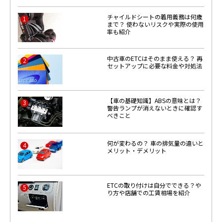
チャイルドシートの着用義務は何歳
1
まで？ 使わないリスクや実際の使用
率も紹介
中古車のETCはそのまま使える？ 再
2
セットアップに必要な料金や対処法
【車の基礎知識】ABSの意味とは？
3
警告ランプが消えないときに確認す
べきこと
何が変わるの？ 車の排気量の違いと
4
メリット・デメリット
ETCの取り付けは自分でできる？や
5
り方や店舗での工賃相場を紹介