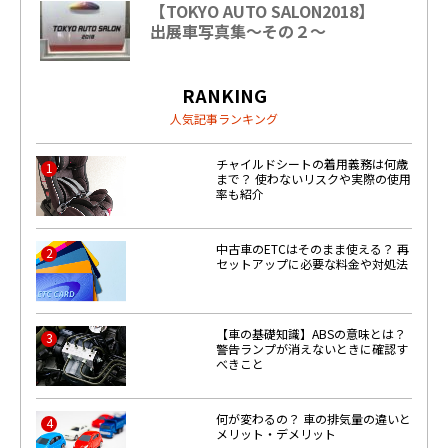
【TOKYO AUTO SALON2018】
出展車写真集～その２～
RANKING
人気記事ランキング
チャイルドシートの着用義務は何歳
1
まで？ 使わないリスクや実際の使用
率も紹介
中古車のETCはそのまま使える？ 再
2
セットアップに必要な料金や対処法
【車の基礎知識】ABSの意味とは？
3
警告ランプが消えないときに確認す
べきこと
何が変わるの？ 車の排気量の違いと
4
メリット・デメリット