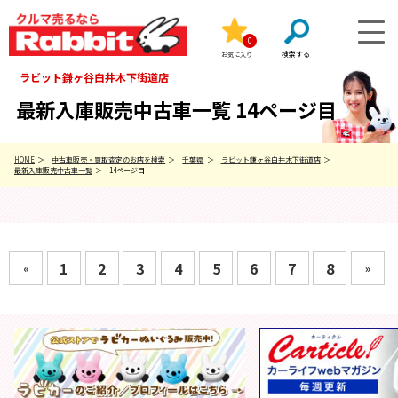
0
お気に入り
ラビット鎌ヶ谷白井木下街道店
最新入庫販売中古車一覧 14ページ目
HOME
中古車販売・買取査定のお店を検索
千葉県
ラビット鎌ヶ谷白井木下街道店
最新入庫販売中古車一覧
14ページ目
1
2
3
4
5
6
7
8
«
»