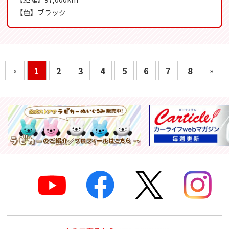
【色】ブラック
1
2
3
4
5
6
7
8
«
»