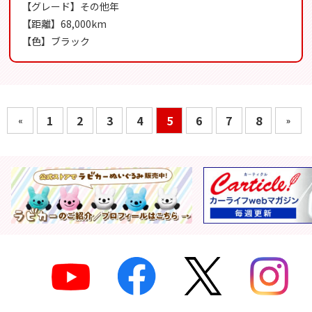
【グレード】その他年
【距離】68,000km
【色】ブラック
1
2
3
4
5
6
7
8
«
»