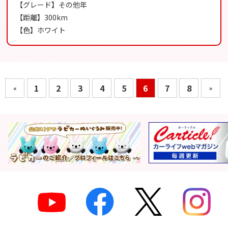
【グレード】その他年
【距離】300km
【色】ホワイト
1
2
3
4
5
6
7
8
«
»