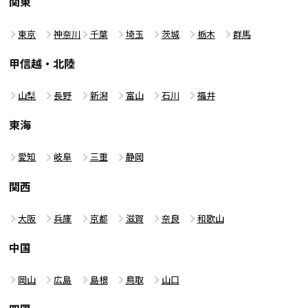
関東
東京
神奈川
千葉
埼玉
茨城
栃木
群馬
甲信越・北陸
山梨
長野
新潟
富山
石川
福井
東海
愛知
岐阜
三重
静岡
関西
大阪
兵庫
京都
滋賀
奈良
和歌山
中国
岡山
広島
島根
鳥取
山口