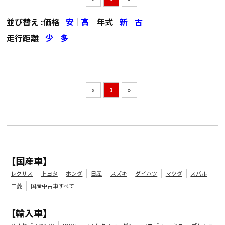
並び替え :
価格
安
高
年式
新
古
走行距離
少
多
«
1
»
【国産車】
レクサス
トヨタ
ホンダ
日産
スズキ
ダイハツ
マツダ
スバル
三菱
国産中古車すべて
【輸入車】