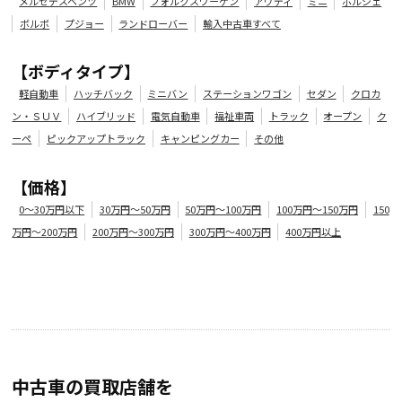
メルセデスベンツ
BMW
フォルクスワーゲン
アウディ
ミニ
ポルシェ
ボルボ
プジョー
ランドローバー
輸入中古車すべて
【ボディタイプ】
軽自動車
ハッチバック
ミニバン
ステーションワゴン
セダン
クロカ
ン・ＳＵＶ
ハイブリッド
電気自動車
福祉車両
トラック
オープン
ク
ーペ
ピックアップトラック
キャンピングカー
その他
【価格】
0～30万円以下
30万円～50万円
50万円～100万円
100万円～150万円
150
万円～200万円
200万円～300万円
300万円～400万円
400万円以上
中古車の買取店舗を