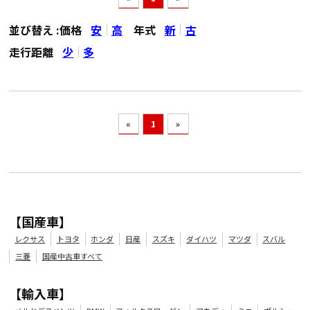
並び替え :
価格
安
高
年式
新
古
走行距離
少
多
«
1
»
【国産車】
レクサス
トヨタ
ホンダ
日産
スズキ
ダイハツ
マツダ
スバル
三菱
国産中古車すべて
【輸入車】