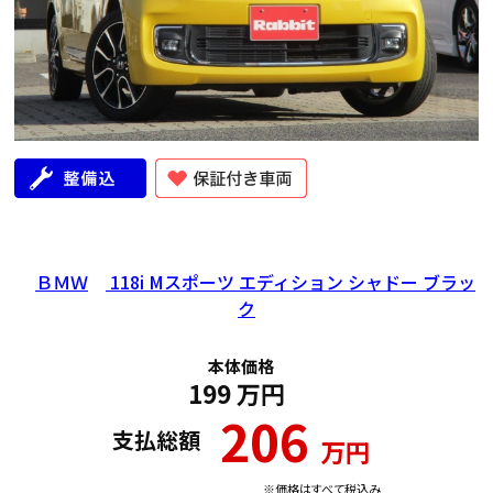
ＢＭＷ
118i Mスポーツ エディション シャドー ブラッ
ク
本体価格
199
万円
206
支払総額
万円
※価格はすべて税込み