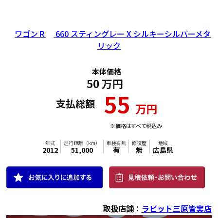
ワゴンＲ
660 スティングレー X シルキーシルバーメタ
年式
走行距離（km）
車検有無
修復歴
地域
2012
96,000
有
無
広島県
リック
本体価格
50
万円
55
支払総額
万円
※価格はすべて税込み
取扱店舗：
ラビット三原皆実店