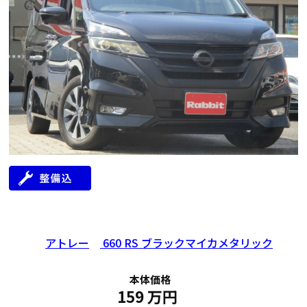
年式
走行距離（km）
車検有無
修復歴
地域
2017
84,000
有
無
広島県
アトレー
660 RS ブラックマイカメタリック
本体価格
159
万円