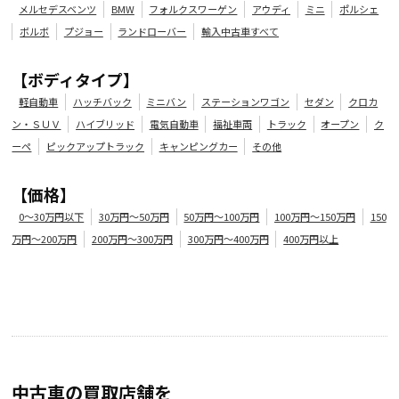
メルセデスベンツ
BMW
フォルクスワーゲン
アウディ
ミニ
ポルシェ
ボルボ
プジョー
ランドローバー
輸入中古車すべて
【ボディタイプ】
年式
走行距離（km）
車検有無
修復歴
地域
2019
36,000
有
無
広島県
軽自動車
ハッチバック
ミニバン
ステーションワゴン
セダン
クロカ
ン・ＳＵＶ
ハイブリッド
電気自動車
福祉車両
トラック
オープン
ク
ーペ
ピックアップトラック
キャンピングカー
その他
【価格】
0～30万円以下
30万円～50万円
50万円～100万円
100万円～150万円
150
万円～200万円
200万円～300万円
300万円～400万円
400万円以上
中古車の買取店舗を