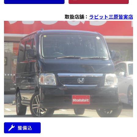
取扱店舗：
ラビット三原皆実店
年式
走行距離（km）
車検有無
修復歴
地域
2009
36,000
有
無
広島県