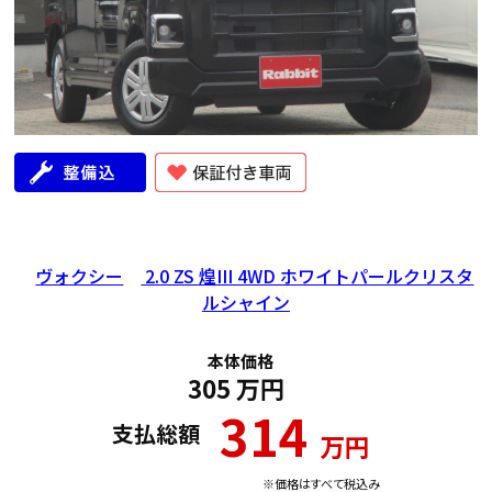
年式
走行距離（km）
車検有無
修復歴
地域
2025
29,000
有
無
広島県
ヴォクシー
2.0 ZS 煌III 4WD ホワイトパールクリスタ
ルシャイン
本体価格
305
万円
314
支払総額
万円
※価格はすべて税込み