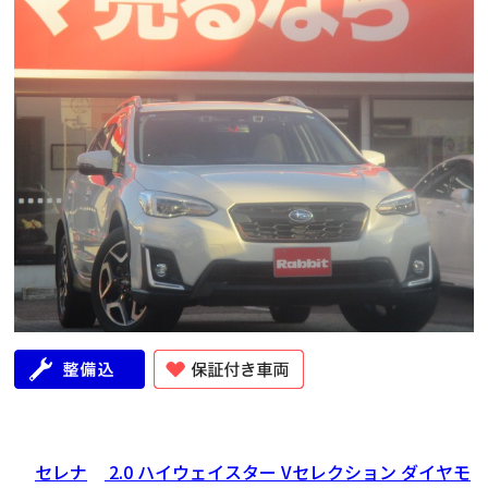
年式
走行距離（km）
車検有無
修復歴
地域
2020
78,000
有
無
広島県
セレナ
2.0 ハイウェイスター Vセレクション ダイヤモ