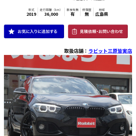
年式
走行距離（km）
車検有無
修復歴
地域
2015
128,000
有
無
広島県
取扱店舗：
ラビット三原皆実店