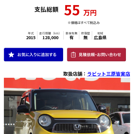
55
支払総額
万円
年式
走行距離（km）
車検有無
修復歴
地域
2025
3,000
有
無
広島県
※価格はすべて税込み
取扱店舗：
ラビット三原皆実店