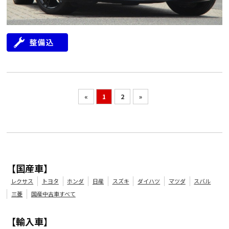
«
1
2
»
【国産車】
レクサス
トヨタ
ホンダ
日産
スズキ
ダイハツ
マツダ
スバル
三菱
国産中古車すべて
【輸入車】