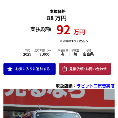
本体価格
88
万円
年式
走行距離（km）
車検有無
修復歴
地域
92
2012
51,000
有
無
広島県
支払総額
万円
※価格はすべて税込み
取扱店舗：
ラビット三原皆実店