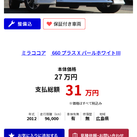
年式
走行距離（km）
車検有無
修復歴
地域
2021
44,000
有
無
広島県
ミラココア
660 プラス X パールホワイトIII
本体価格
27
万円
31
支払総額
万円
※価格はすべて税込み