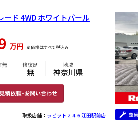
レード 4WD ホワイトパール
29
万円
※価格はすべて税込み
有無
修復歴
地域
有
無
神奈川県
取扱店舗：
ラビット２４６江田駅前店