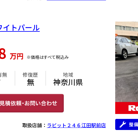
ホワイトパール
18
万円
※価格はすべて税込み
有無
修復歴
地域
有
無
神奈川県
取扱店舗：
ラビット２４６江田駅前店