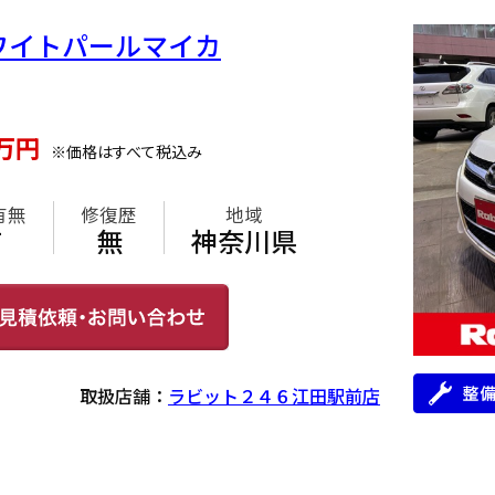
ルホワイトパールマイカ
万円
※価格はすべて税込み
有無
修復歴
地域
有
無
神奈川県
取扱店舗：
ラビット２４６江田駅前店