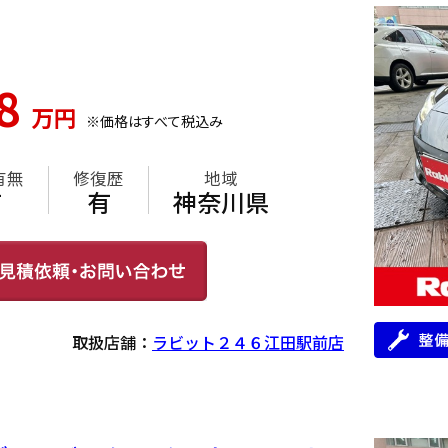
28
万円
※価格はすべて税込み
有無
修復歴
地域
有
有
神奈川県
取扱店舗：
ラビット２４６江田駅前店