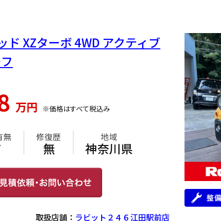
ッド XZターボ 4WD アクティブ
ーフ
08
万円
※価格はすべて税込み
有無
修復歴
地域
有
無
神奈川県
取扱店舗：
ラビット２４６江田駅前店