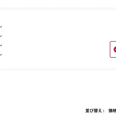
し
し
し
し
並び替え :
価