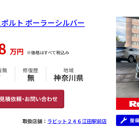
シュポルト ポーラーシルバー
08
万円
※価格はすべて税込み
有無
修復歴
地域
有
無
神奈川県
取扱店舗：
ラビット２４６江田駅前店