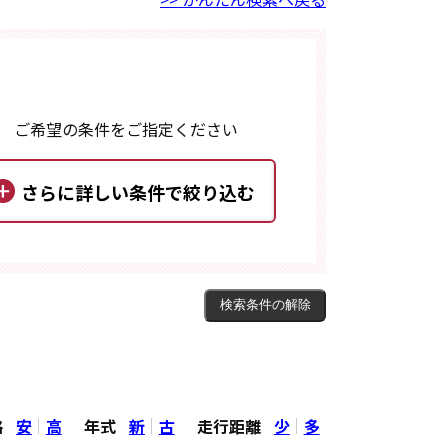
ご希望の条件をご指定ください
格
安
高
年式
新
古
走行距離
少
多