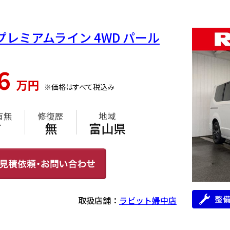
 プレミアムライン 4WD パール
36
万円
※価格はすべて税込み
有無
修復歴
地域
有
無
富山県
取扱店舗：
ラビット婦中店