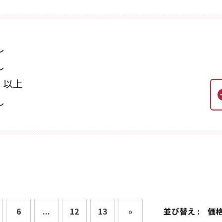
し
し
円
以上
し
6
...
12
13
»
並び替え :
価