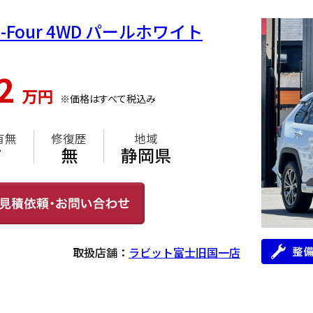
E-Four 4WD パールホワイト
42
万円
※価格はすべて税込み
有無
修復歴
地域
有
無
静岡県
取扱店舗：
ラビット富士旧国一店