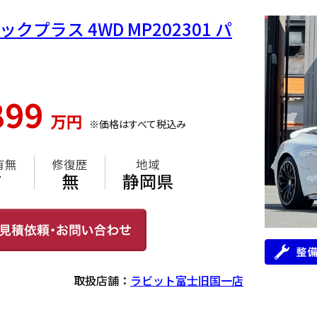
チックプラス 4WD MP202301 パ
899
万円
※価格はすべて税込み
有無
修復歴
地域
有
無
静岡県
取扱店舗：
ラビット富士旧国一店