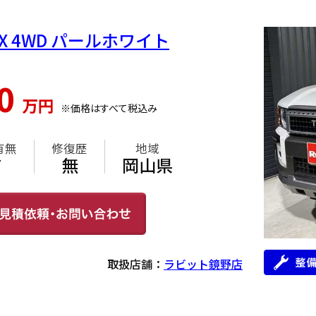
 VX 4WD パールホワイト
60
万円
※価格はすべて税込み
有無
修復歴
地域
有
無
岡山県
取扱店舗：
ラビット鏡野店