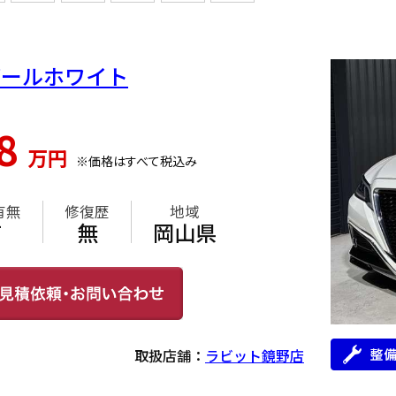
 パールホワイト
18
万円
※価格はすべて税込み
有無
修復歴
地域
有
無
岡山県
取扱店舗：
ラビット鏡野店