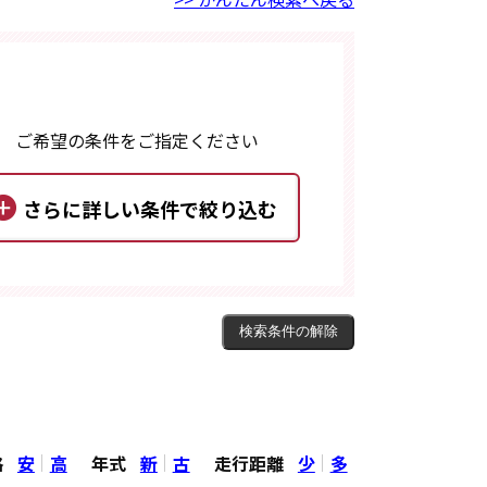
ご希望の条件をご指定ください
格
安
高
年式
新
古
走行距離
少
多