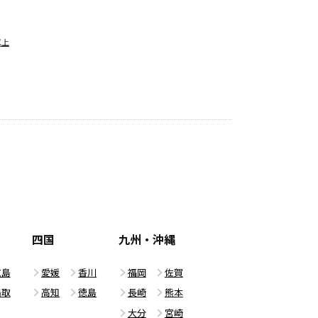
以上
四国
九州・沖縄
広島
愛媛
香川
福岡
佐賀
鳥取
高知
徳島
長崎
熊本
大分
宮崎