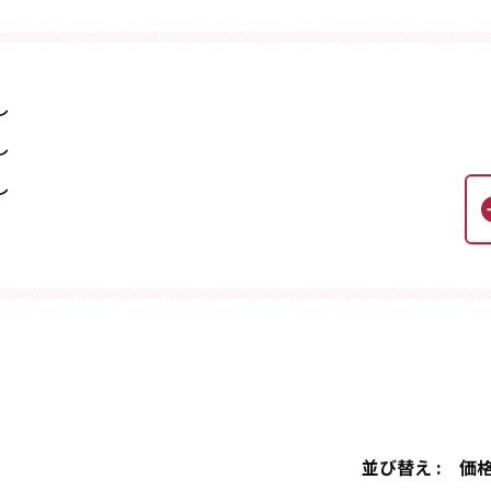
し
し
し
並び替え :
価