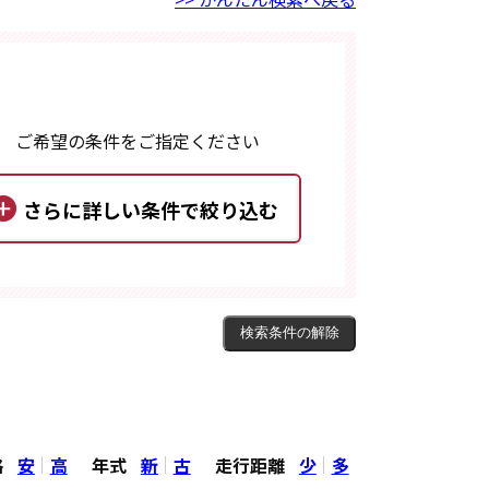
ご希望の条件をご指定ください
格
安
高
年式
新
古
走行距離
少
多