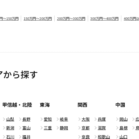
万円～150万円
150万円～200万円
200万円～300万円
300万円～400万円
400万円
アから探す
甲信越・北陸
東海
関西
中国
山梨
長野
愛知
岐阜
大阪
兵庫
岡山
新潟
富山
三重
静岡
京都
滋賀
島根
石川
福井
奈良
和歌山
山口