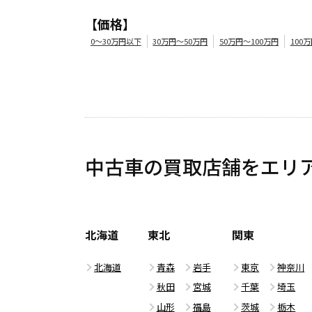
【価格】
0～30万円以下
30万円～50万円
50万円～100万円
100
中古車の買取店舗を
エリ
北海道
東北
関東
北海道
青森
岩手
東京
神奈川
秋田
宮城
千葉
埼玉
山形
福島
茨城
栃木