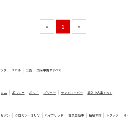
«
1
»
マツダ
スバル
三菱
国産中古車すべて
ミニ
ポルシェ
ボルボ
プジョー
ランドローバー
輸入中古車すべて
セダン
クロカン・ＳＵＶ
ハイブリッド
電気自動車
福祉車両
トラック
オ