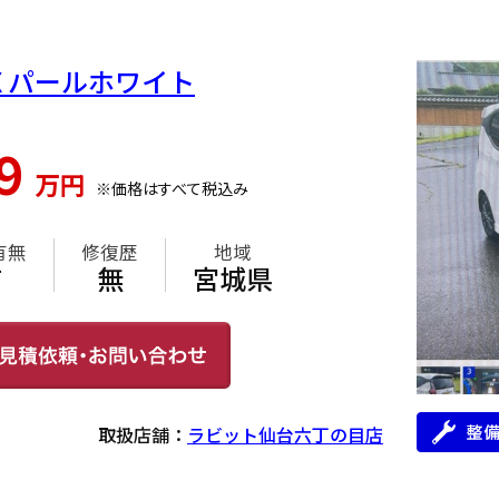
X パールホワイト
49
万円
※価格はすべて税込み
有無
修復歴
地域
有
無
宮城県
取扱店舗：
ラビット仙台六丁の目店