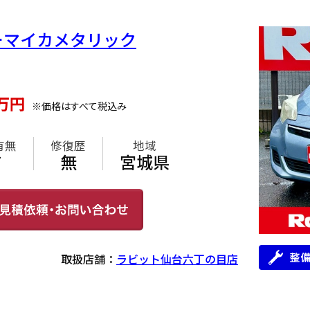
ルーマイカメタリック
万円
※価格はすべて税込み
有無
修復歴
地域
有
無
宮城県
取扱店舗：
ラビット仙台六丁の目店