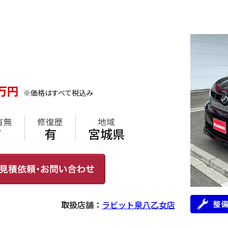
万円
※価格はすべて税込み
有無
修復歴
地域
有
有
宮城県
取扱店舗：
ラビット泉八乙女店