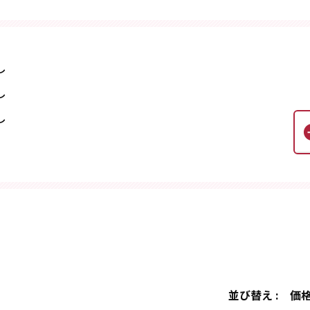
し
し
し
並び替え :
価