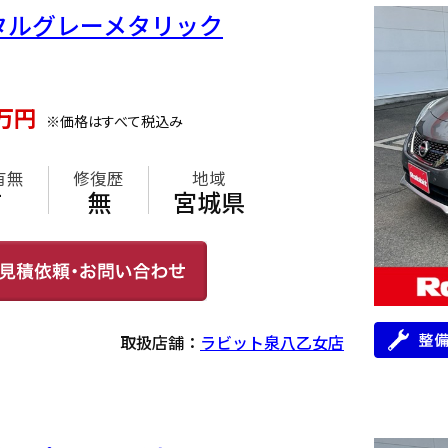
クメタルグレーメタリック
万円
※価格はすべて税込み
有無
修復歴
地域
有
無
宮城県
取扱店舗：
ラビット泉八乙女店