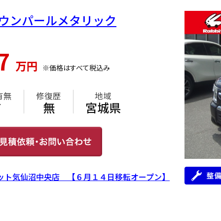
ブラウンパールメタリック
27
万円
※価格はすべて税込み
有無
修復歴
地域
有
無
宮城県
ット気仙沼中央店 【６月１４日移転オープン】