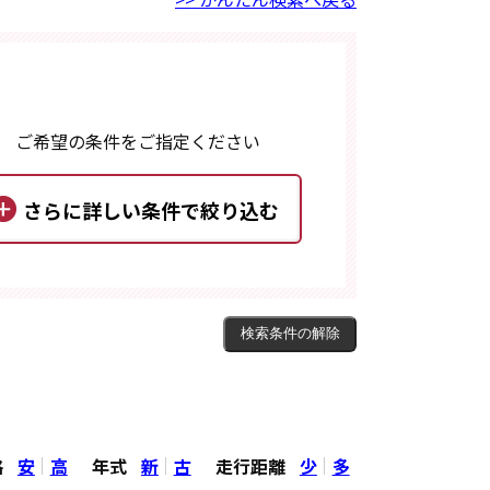
ご希望の条件をご指定ください
格
安
高
年式
新
古
走行距離
少
多