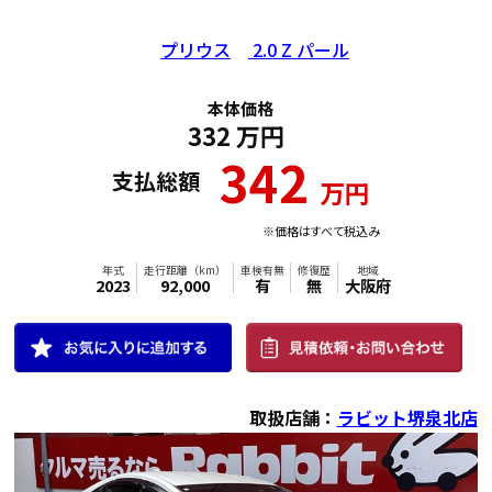
年式
走行距離（km）
車検有無
修復歴
地域
プリウス
2.0 Z パール
2022
27,000
有
無
大阪府
本体価格
332
万円
342
支払総額
万円
※価格はすべて税込み
取扱店舗：
ラビット堺泉北店