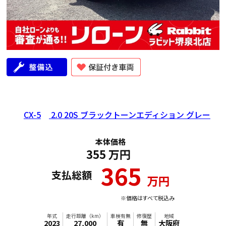
年式
走行距離（km）
車検有無
修復歴
地域
2021
65,000
有
無
大阪府
CX-5
2.0 20S ブラックトーンエディション グレー
本体価格
355
万円
365
支払総額
万円
※価格はすべて税込み