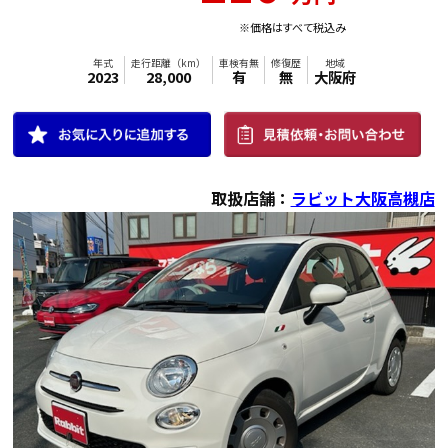
※価格はすべて税込み
年式
走行距離（km）
車検有無
修復歴
地域
2009
76,000
有
無
大阪府
取扱店舗：
ラビット大阪高槻店