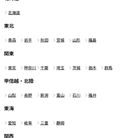
北海道
東北
青森
岩手
秋田
宮城
山形
福島
関東
東京
神奈川
千葉
埼玉
茨城
栃木
群馬
甲信越・北陸
山梨
長野
新潟
富山
石川
福井
東海
愛知
岐阜
三重
静岡
関西