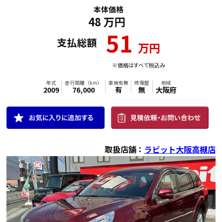
本体価格
年式
走行距離（km）
車検有無
修復歴
地域
2023
92,000
有
無
大阪府
48
万円
51
支払総額
万円
※価格はすべて税込み
取扱店舗：
ラビット大阪高槻店