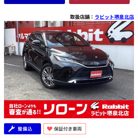
取扱店舗：
ラビット堺泉北店
年式
走行距離（km）
車検有無
修復歴
地域
2020
64,000
有
無
大阪府