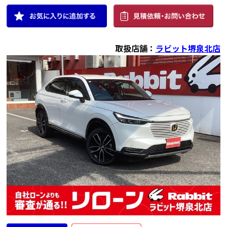
年式
走行距離（km）
車検有無
修復歴
地域
2023
28,000
有
無
大阪府
取扱店舗：
ラビット堺泉北店