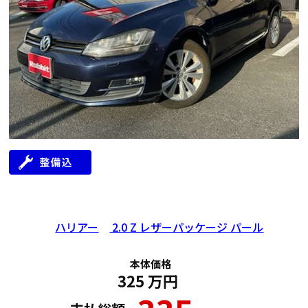
年式
走行距離（km）
車検有無
修復歴
地域
2014
83,000
有
無
大阪府
ハリアー
2.0 Z レザーパッケージ パール
本体価格
325
万円