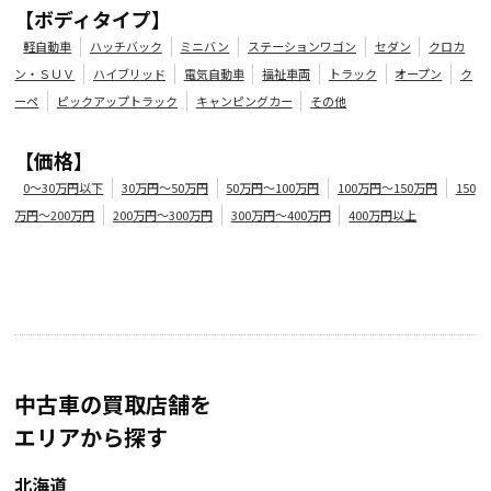
年式
走行距離（km）
車検有無
修復歴
地域
【ボディタイプ】
2021
15,000
有
無
大阪府
軽自動車
ハッチバック
ミニバン
ステーションワゴン
セダン
クロカ
ン・ＳＵＶ
ハイブリッド
電気自動車
福祉車両
トラック
オープン
ク
ーペ
ピックアップトラック
キャンピングカー
その他
【価格】
0～30万円以下
30万円～50万円
50万円～100万円
100万円～150万円
150
万円～200万円
200万円～300万円
300万円～400万円
400万円以上
中古車の買取店舗を
エリアから探す
北海道