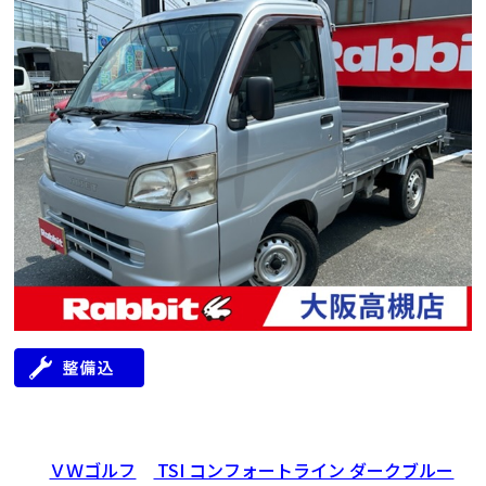
年式
走行距離（km）
車検有無
修復歴
地域
2013
172,000
有
無
大阪府
ＶＷゴルフ
TSI コンフォートライン ダークブルー