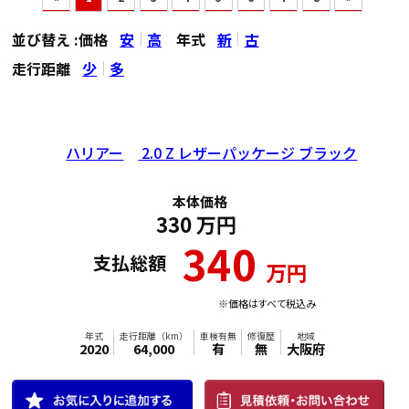
並び替え :
価格
安
高
年式
新
古
走行距離
少
多
ハリアー
2.0 Z レザーパッケージ ブラック
本体価格
330
万円
340
支払総額
万円
※価格はすべて税込み