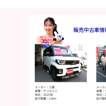
販売中古車情
メーカー：三菱
メーカ
車種：デリカミニ
車種：
年式：2025年
年式：2
走行距離：11km
走行距