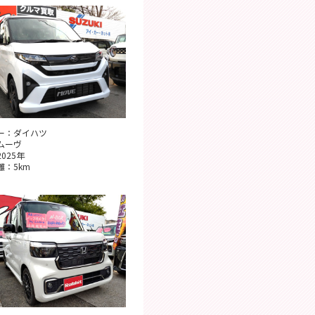
ー：ダイハツ
ムーヴ
025年
離：5km