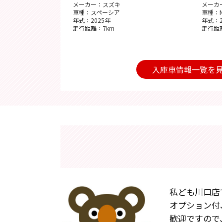
メーカー：スズキ
メーカ
車種：スペーシア
車種：N
年式：2025年
年式：2
走行距離：7km
走行距
入庫車情報一覧を
私ども川口店
オプション付
歓迎ですので