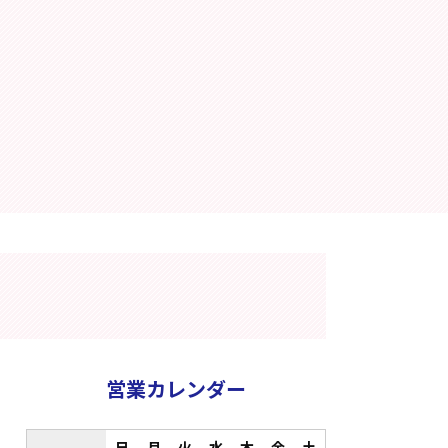
営業カレンダー
日
月
火
水
木
金
土