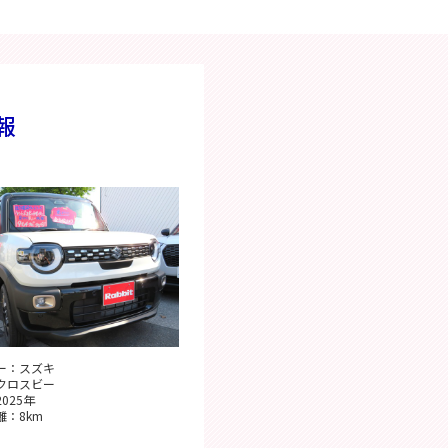
報
ー：スズキ
クロスビー
025年
離：8km