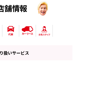
店舗情報
り扱いサービス
新型スペーシア
お車の買い替え
新車にコミコミ
ンス、車検、税
ぜひ一度ご来店
国産車全メーカ
店へお任せくだ