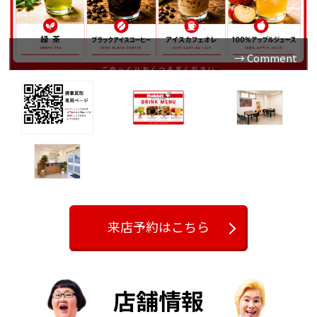
いただいたお客様に快適に
ラビット北大宮店の商談スペースは
のドリンクサービスをご用
お話しいただけるよう、ゆとりを持
お時間を少しでもリラック
意しております。お車のご売却やご
、定番メニューをご準備い
り換えや保険、ローンなど大切なお
ただける空間づくりを心掛けました
ーヒー、アイスカフェオ
お車の査定結果のご説明や市場相場
ご用意しておりますので、
のご提案などもこちらのスペースで
い。お車の査定結果をお待
金額だけをお伝えするのではなく、
来店予約はこちら
打ち合わせ、お乗り換えの
か、現在の中古車市場がどのような
おくつろぎいただけます。
すくご説明し、ご納得いただけるお
す。
にとって「入りやすい」
店舗情報
とを大切にしています。お
ラビット北大宮店では、全国の中古