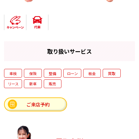
今の車の価値を知りたい」
ネットワークを活用し、お客様のお
車のことで相談したい」と
ます。また、ご購入をご検討のお客
ください。
やご予算に合わせたお車探しもサポ
較検討も歓迎しておりま
「まだ売るか決めていない」「他社
、廃車買取、事故車のご相
い」「希望の車を探してほしい」な
取り扱いサービス
地域のお客様にとって身近
おります。無理な営業や強引な商談
るよう、スタッフ一同努め
って最適な選択をしていただけるよ
だきます。
車検
保険
整備
ローン
板金
買取
楽しみいただきながら、ご
地域の皆様に信頼される店舗を目指
リース
新車
販売
様のご来店を心よりお待ち
りやすいご説明を心掛けております
お乗り換えをご検討の際は、ぜひラ
ご来店予約
談ください。