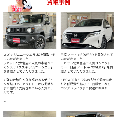
買取事例
スズキ ジムニーシエラ JCを買取させ
日産 ノート e-POWER Xを買取させて
ていただきました！
いただきました！
ラビット北大宮店で人気の本格クロ
ラビット北大宮店で人気コンパクト
カンSUV「スズキ ジムニーシエラ」
カー「日産 ノート e-POWER X」を買
を買取させていただきました。
取させていただきました。
力強い走破性と存在感のあるデザイ
e-POWERならではの力強く静かな走
ンが魅力で、アウトドアから街乗り
りと低燃費が魅力で、普段使いから
まで幅広く支持されている人気モデ
ロングドライブまで快適にお乗り...
ルです。
...