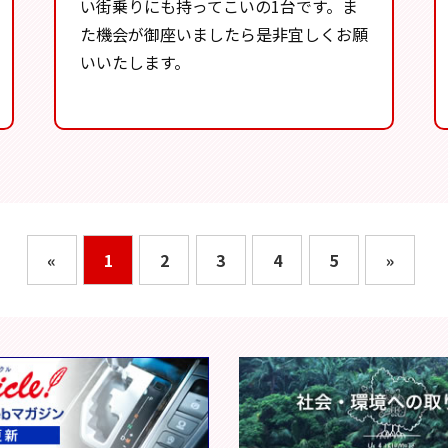
い街乗りにも持ってこいの1台です。ま
た機会が御座いましたら是非宜しくお願
いいたします。
«
1
2
3
4
5
»