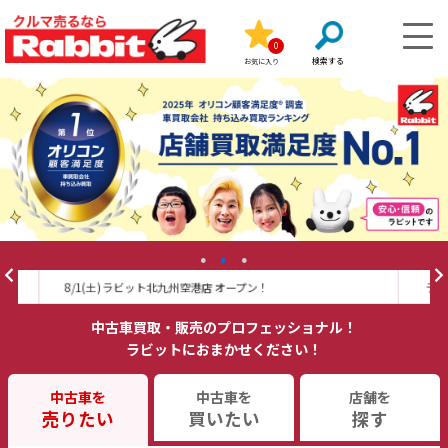
0
お気に入り
ラビカーLINEスタンプ好評販売中！
中古車買取・販売のプロフェッショナル！
ラビットにおまかせください！
中古車を
中古車を
店舗を
売りたい
買いたい
探す