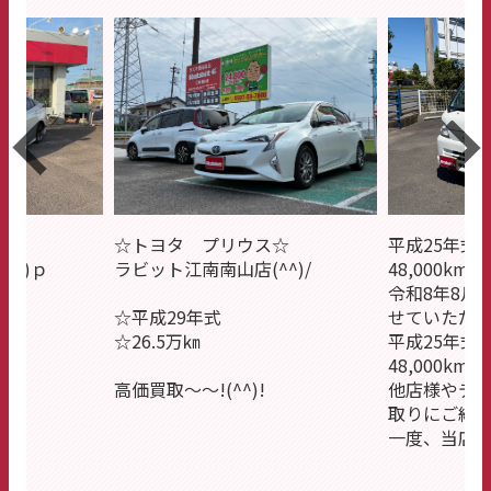
平成25年式 ハイゼットトラック
ス☆
48,000km
^^)/
令和8年8月4日 お客様より買取さ
せていただきました。
日産 セレ
平成25年式 ハイゼットトラック
高価買取さ
48,000kmです。
他店様やディーラー様の査定・下
!
取りにご納得のいかない方、是非
一度、当店にご相談下さい!!