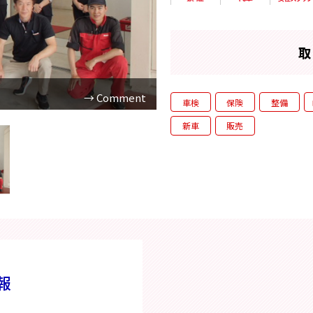
取
車検
保険
整備
新車
販売
報