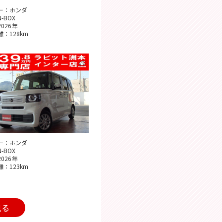
ー：ホンダ
-BOX
026年
：128km
ー：ホンダ
-BOX
026年
：123km
見る