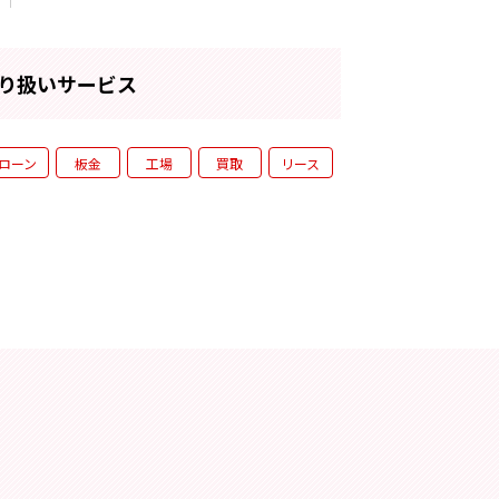
り扱いサービス
ローン
板金
工場
買取
リース