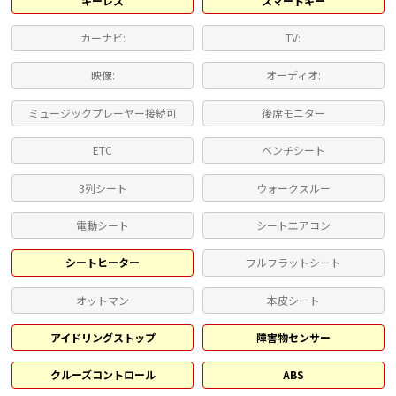
キーレス
スマートキー
カーナビ:
TV:
映像:
オーディオ:
ミュージックプレーヤー接続可
後席モニター
ETC
ベンチシート
3列シート
ウォークスルー
電動シート
シートエアコン
シートヒーター
フルフラットシート
オットマン
本皮シート
アイドリングストップ
障害物センサー
クルーズコントロール
ABS