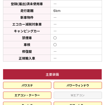
登録(届出)済未使用車
―
走行距離
6km
新車物件
―
エコカー減税対象車
―
キャンピングカー
―
禁煙車
○
車検
○
修復歴
―
正規輸入車
―
主要装備
パワステ
パワーウィンドウ
エアコン・クーラー
Wエアコン