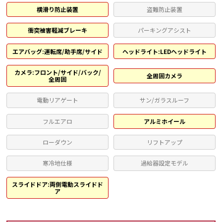
横滑り防止装置
盗難防止装置
衝突被害軽減ブレーキ
パーキングアシスト
エアバッグ:運転席/助手席/サイド
ヘッドライト:LEDヘッドライト
カメラ:フロント/サイド/バック/
全周囲カメラ
全周囲
電動リアゲート
サン/ガラスルーフ
フルエアロ
アルミホイール
ローダウン
リフトアップ
寒冷地仕様
過給器設定モデル
スライドドア:両側電動スライドド
ア