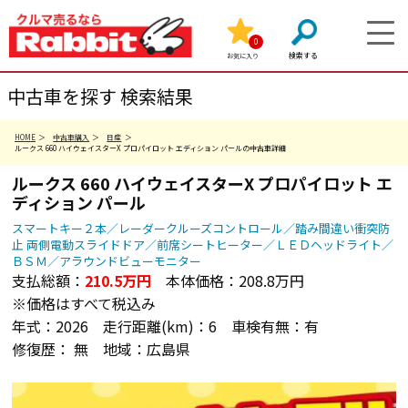
0
お気に入り
中古車を探す 検索結果
HOME
中古車購入
日産
ルークス 660 ハイウェイスターX プロパイロット エディション パールの中古車詳細
ルークス
660 ハイウェイスターX プロパイロット エ
ディション
パール
スマートキー２本／レーダークルーズコントロール／踏み間違い衝突防
止 両側電動スライドドア／前席シートヒーター／ＬＥＤヘッドライト／
ＢＳＭ／アラウンドビューモニター
支払総額：
210.5
万円
本体価格：
208.8万円
※価格はすべて税込み
年式：
2026
走行距離(km)：
6
車検有無：
有
修復歴：
無
地域：
広島県