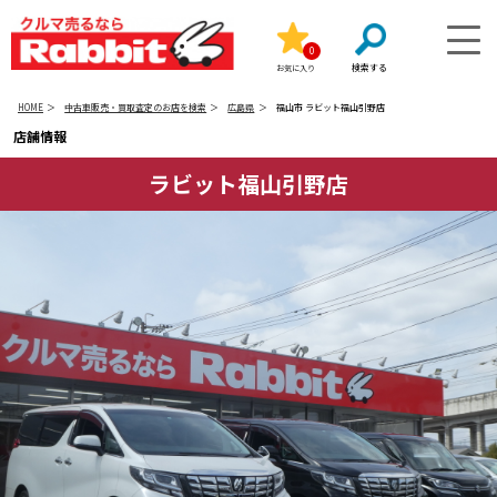
0
お気に入り
HOME
中古車販売・買取査定のお店を検索
広島県
福山市 ラビット福山引野店
店舗情報
ラビット福山引野店