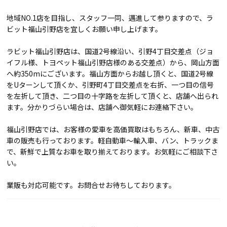
地域NO.1店を目指し、スタッフ一同、邁進して参りますので、ラ
ビット福山引野店を宜しくお願い申し上げます。
ラビット福山引野店は、国道2号線沿い、引野4丁目交差点（ジョ
イフル様、トヨペット福山引野店様のある交差点）から、岡山方面
へ約350mにございます。福山方面からお越し頂くと、国道2号線
をUターンして頂くか、引野町4丁目交差点を右折、一つ目の信号
を左折して頂き、二つ目の十字路を左折して頂くと、店舗へ出られ
ます。分かりづらい場合は、店舗へ御気軽にお連絡下さい。
福山引野店では、お客様の愛車を高価買取はもちろん、新車、中古
車の販売も行っております。軽自動車～輸入車、バン、トラックま
で、新鮮で上質なお車を取り揃えております。お気軽にご相談下さ
い。
業販も対応可能です。お問合せお待ちしております。