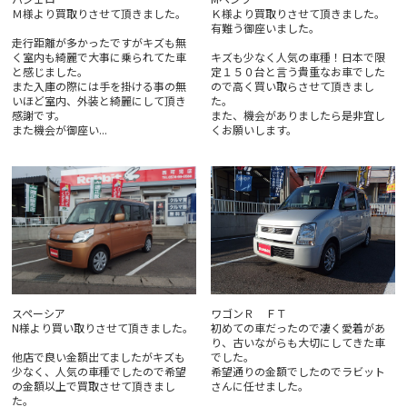
Ｍ様より買取りさせて頂きました。
Ｋ様より買取りさせて頂きました。
有難う御座いました。
走行距離が多かったですがキズも無
く室内も綺麗で大事に乗られてた車
キズも少なく人気の車種！日本で限
と感じました。
定１５０台と言う貴重なお車でした
また入庫の際には手を掛ける事の無
ので高く買い取らさせて頂きまし
いほど室内、外装と綺麗にして頂き
た。
感謝です。
また、機会がありましたら是非宜し
また機会が御座い...
くお願いします。
スペーシア
ワゴンＲ ＦＴ
N様より買い取りさせて頂きました。
初めての車だったので凄く愛着があ
り、古いながらも大切にしてきた車
他店で良い金額出てましたがキズも
でした。
少なく、人気の車種でしたので希望
希望通りの金額でしたのでラビット
の金額以上で買取させて頂きまし
さんに任せました。
た。