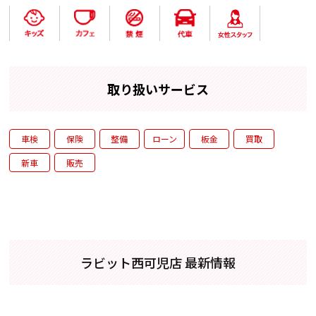
取り扱いサービス
車検
保険
整備
ローン
板金
買取
新車
販売
ラビット西可児店 最新情報