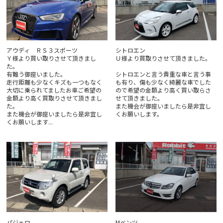
アウディ ＲＳ３スポーツ
シトロエン
Ｙ様より買い取りさせて頂きまし
Ｕ様より買取りさせて頂きました。
た。
有難う御座いました。
シトロエンと言う貴重な車と言う事
走行距離も少なくキズも一つもなく
も有り、傷も少なく綺麗な車でした
大切に乗られてましたお車ご希望の
ので希望の金額より高く買い取らさ
金額より高く買取りさせて頂きまし
せて頂きました。
た。
また機会が御座いましたら是非宜し
また機会が御座いましたら是非宜し
くお願いします。
くお願いします...
パジェロ
Mベンツ