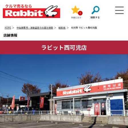
0
お気に入り
HOME
中古車販売・買取査定のお店を検索
岐阜県
可児市 ラビット西可児店
店舗情報
ラビット西可児店