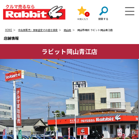
0
お気に入り
HOME
中古車販売・買取査定のお店を検索
岡山県
岡山市南区 ラビット岡山青江店
店舗情報
ラビット岡山青江店