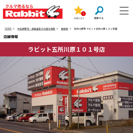
0
お気に入り
HOME
中古車販売・買取査定のお店を検索
青森県
五所川原市 ラビット五所川原１０１号店
店舗情報
ラビット五所川原１０１号店