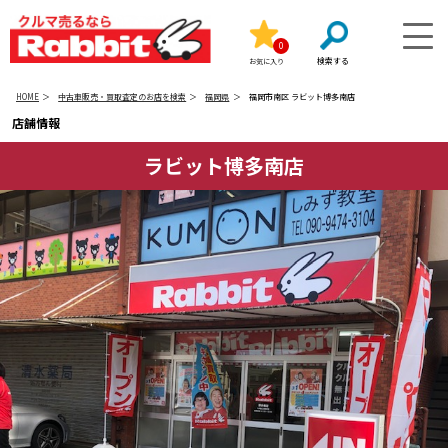
0
お気に入り
HOME
中古車販売・買取査定のお店を検索
福岡県
福岡市南区 ラビット博多南店
店舗情報
ラビット博多南店