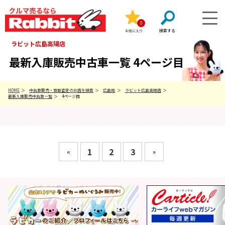
0
お気に入り
ラビット広島高陽店
最新入庫販売中古車一覧 4ページ目
HOME
中古車販売・買取査定のお店を検索
広島県
ラビット広島高陽店
最新入庫販売中古車一覧
4ページ目
1
2
3
«
»