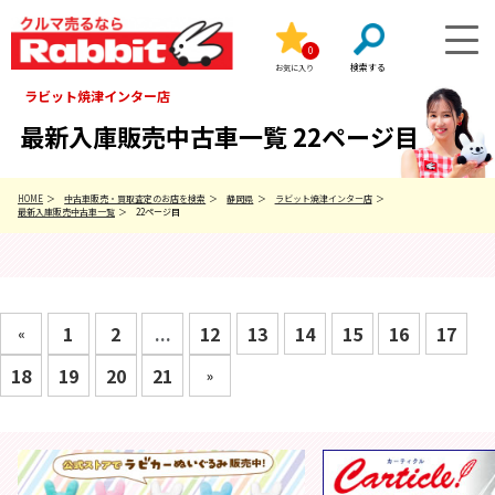
0
お気に入り
ラビット焼津インター店
最新入庫販売中古車一覧 22ページ目
HOME
中古車販売・買取査定のお店を検索
静岡県
ラビット焼津インター店
最新入庫販売中古車一覧
22ページ目
1
2
...
12
13
14
15
16
17
«
18
19
20
21
»