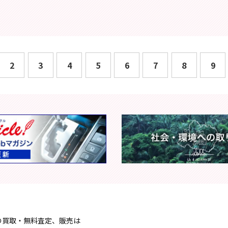
2
3
4
5
6
7
8
9
の買取・無料査定、販売は