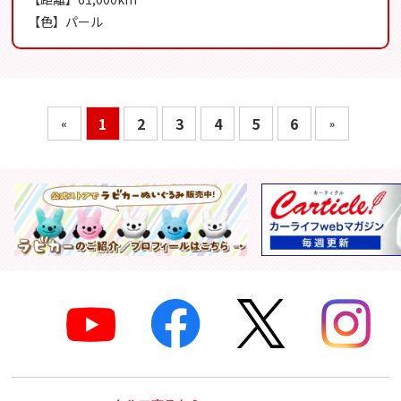
【色】パール
1
2
3
4
5
6
«
»