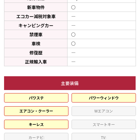
新車物件
○
エコカー減税対象車
―
キャンピングカー
―
禁煙車
○
車検
○
修復歴
―
正規輸入車
―
主要装備
パワステ
パワーウィンドウ
エアコン・クーラー
Wエアコン
キーレス
スマートキー
カーナビ:
TV: