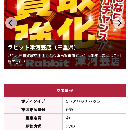
ラビット津河芸店（三重県）
只今、高価買取中！！どんな車も買取査定いたします！まずはご相
談下さい！
基本情報
ボディタイプ
5ドアハッチバック
車体末尾番号
665
乗車定員
4名
駆動方式
2WD