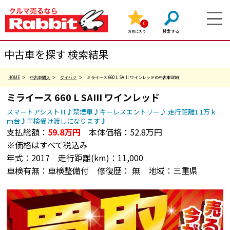
0
お気に入り
中古車を探す 検索結果
HOME
中古車購入
ダイハツ
ミライース 660 L SAIII ワインレッドの中古車詳細
ミライース
660 L SAIII
ワインレッド
スマートアシストⅢ♪禁煙車♪キーレスエントリー♪ 走行距離1.1万ｋ
ｍ台♪車検受け渡しになります♪
支払総額：
59.8
万円
本体価格：
52.8万円
※価格はすべて税込み
年式：
2017
走行距離(km)：
11,000
車検有無：
車検整備付
修復歴：
無
地域：
三重県