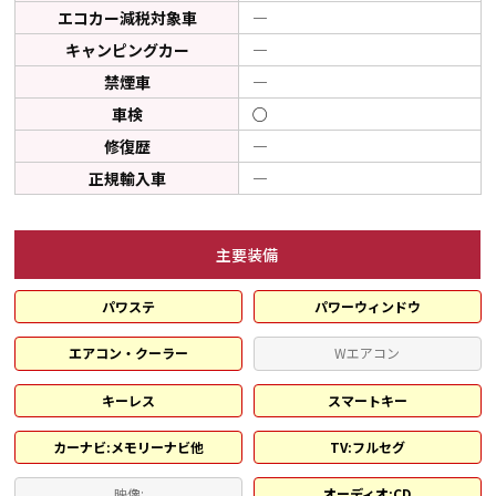
エコカー減税対象車
―
キャンピングカー
―
禁煙車
―
車検
○
修復歴
―
正規輸入車
―
主要装備
パワステ
パワーウィンドウ
エアコン・クーラー
Wエアコン
キーレス
スマートキー
カーナビ:メモリーナビ他
TV:フルセグ
映像:
オーディオ:CD