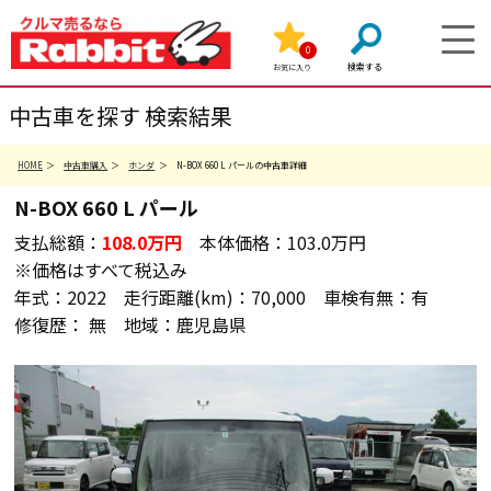
0
お気に入り
中古車を探す 検索結果
HOME
中古車購入
ホンダ
N-BOX 660 L パールの中古車詳細
N-BOX
660 L
パール
支払総額：
108.0
万円
本体価格：
103.0万円
※価格はすべて税込み
年式：
2022
走行距離(km)：
70,000
車検有無：
有
修復歴：
無
地域：
鹿児島県