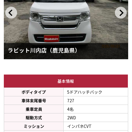
ラビット川内店（鹿児島県）
基本情報
ボディタイプ
5ドアハッチバック
車体末尾番号
727
乗車定員
4名
駆動方式
2WD
ミッション
インパネCVT