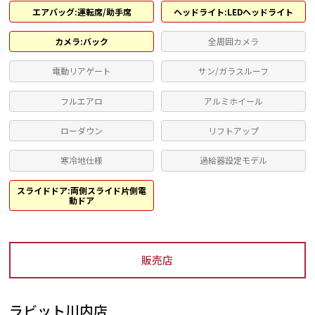
エアバッグ:運転席/助手席
ヘッドライト:LEDヘッドライト
カメラ:バック
全周囲カメラ
電動リアゲート
サン/ガラスルーフ
フルエアロ
アルミホイール
ローダウン
リフトアップ
寒冷地仕様
過給器設定モデル
スライドドア:両側スライド片側電
動ドア
販売店
ラビット川内店