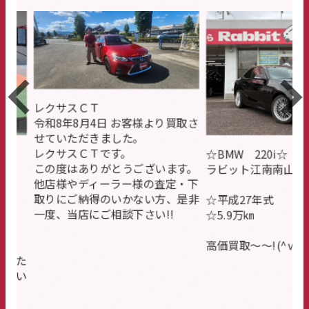
客様より買取さ
。
☆BMW 220i☆
☆トヨタ 
ございます。
ラビット江南南山店(^^)/
ラビット江南
様の査定・下
ない方、是非
☆平成27年式
☆平成31年
下さい!!
☆5.9万㎞
☆3.5万㎞
高価買取～～!(^ｗ^)!
高価買取～～(