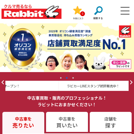
0
お気に入り
ラビカーLINEスタンプ好評販売中！
7/
中古車買取・販売のプロフェッショナル！
ラビットにおまかせください！
中古車を
中古車を
店舗を
売りたい
買いたい
探す