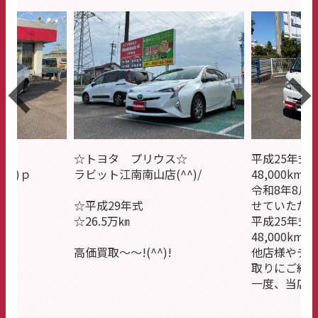
☆
平成25年式
☆トヨタ プリウス☆
^^)ｐ
48,000km
ラビット江南南山店(^^)/
令和8年8月
せていただ
☆平成29年式
平成25年式
☆26.5万㎞
48,000km
)ｐ
他店様やデ
高価買取～～!(^^)!
取りにご納
一度、当店に