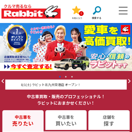
0
お気に入り
8/1(土) ラビット北九州空港店 オープン！
ラ
中古車買取・販売のプロフェッショナル！
ラビットにおまかせください！
中古車を
中古車を
店舗を
売りたい
買いたい
探す