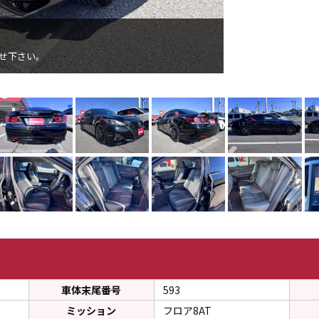
ラビット大垣
せ下さい。
ラビット大垣258号
車体末尾番号
593
ミッション
フロア8AT