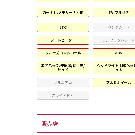
カーナビ:メモリーナビ他
TV:フルセグ
ETC
ベンチシート
シートヒーター
フルフラットシー
クルーズコントロール
ABS
エアバッグ:運転席/助手席/
ヘッドライト:LEDヘッ
サイド
イト
フルエアロ
アルミホイール
スライドドア:
販売店