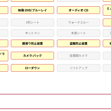
ミ
映像:DVD/ブルーレイ
オーディオ:CD
3列シート
ウォークスルー
ト
オットマン
本皮シート
横滑り防止装置
盗難防止装置
ドラ
カメラ:バック
全周囲カメラ
ローダウン
リフトアップ