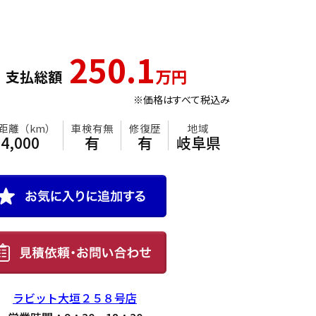
250.1
万円
支払総額
※価格はすべて税込み
年式
走行距離（km）
車検有無
修復歴
地
2018
64,000
有
有
岐
ラビット大垣２５８号店