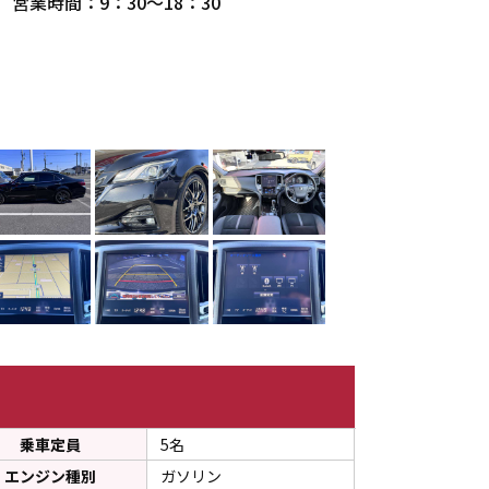
営業時間：9：30～18：30
２５８号店（岐阜県）
店は名神大垣ICを北向かってへ1キロ 問屋町の信号が目印です。
乗車定員
5名
エンジン種別
ガソリン