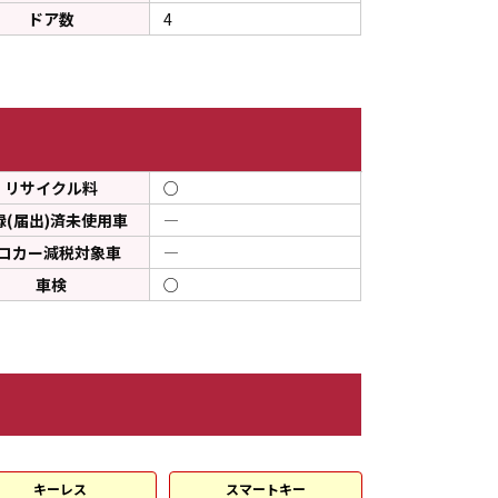
ドア数
4
リサイクル料
○
録(届出)済未使用車
―
コカー減税対象車
―
車検
○
キーレス
スマートキー