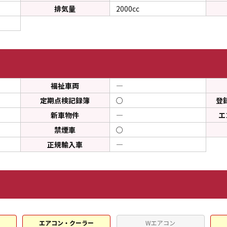
排気量
2000cc
福祉車両
―
定期点検記録簿
○
登
新車物件
―
エ
禁煙車
○
正規輸入車
―
エアコン・クーラー
Wエアコン