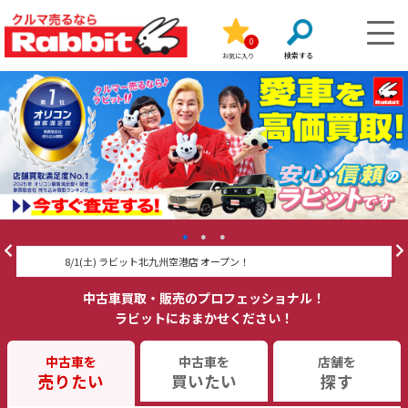
0
お気に入り
8/1(土) ラビット北九州空港店 オープン！
ラ
中古車買取・販売のプロフェッショナル！
ラビットにおまかせください！
中古車を
中古車を
店舗を
売りたい
買いたい
探す