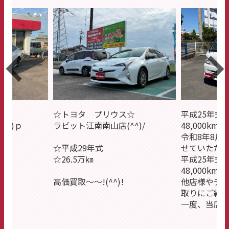
☆
平成25年式
☆トヨタ プリウス☆
^^)ｐ
48,000km
ラビット江南南山店(^^)/
令和8年8月
せていただ
☆平成29年式
平成25年式
☆26.5万㎞
48,000km
)ｐ
他店様やデ
高価買取～～!(^^)!
取りにご納
一度、当店に