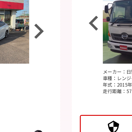
メーカー：マツダ
メーカー：日
平成
☆トヨタ プリウス☆
車種：フレアワゴン
車種：レンジ
令和
ラビット江南南山店(^^)/
年式：2019年
年式：2015
き
走行距離：83,000km
走行距離：57,
平成
☆平成29年式
で
☆26.5万㎞
他
得
高価買取～～!(^^)!
さい