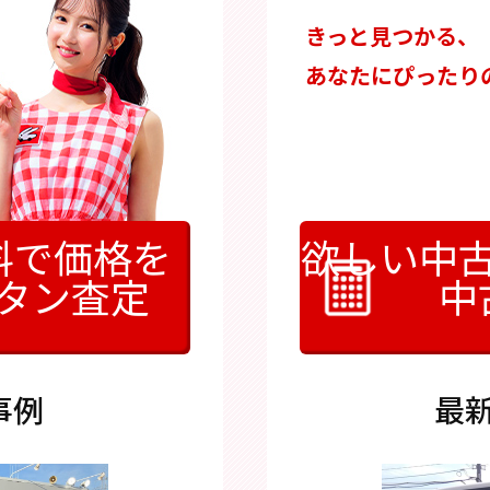
きっと見つかる、
あなたにぴったり
料で価格を
欲しい中
タン査定
中
事例
最