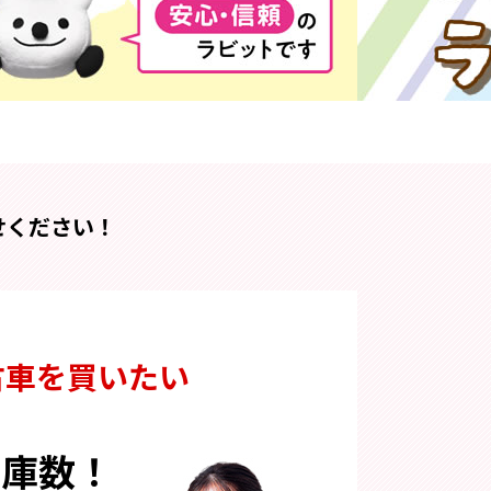
7/3(金) ラビ
せください！
古車を買いたい
在庫数！