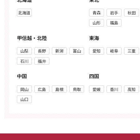
北海道
青森
岩手
秋田
山形
福島
甲信越・北陸
東海
山梨
長野
新潟
富山
愛知
岐阜
三重
石川
福井
中国
四国
岡山
広島
島根
鳥取
愛媛
香川
高知
山口