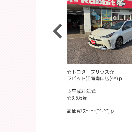
メーカー：スズキ
☆トヨタ プリウス☆
車種：キャリイ
ラビット江南南山店(^^)ｐ
年式：2018年
走行距離：36,000km
☆平成31年式
ストレイル
☆3.5万㎞
せて頂きました！！
高価買取～～(*^-^*)ｐ