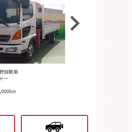
野自動車
メーカー：トヨタ
25年式 ハイゼットトラック 48,000km
ャー
車種：ハイエースバン
8年8月4日 お客様より買取させていただ
年
年式：2023年
ました。
000km
走行距離：28,000km
25年式 ハイゼットトラック 48,000km
す。
日産 セレナ
店様やディーラー様の査定・下取りにご納
高価買取させて頂き
のいかない方、是非一度、当店にご相談下
!!