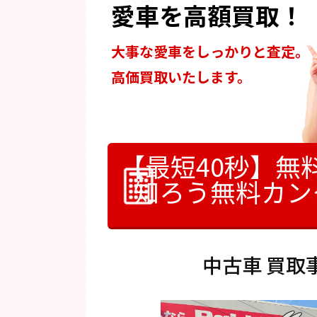
愛車を高額買取！
大事な愛車をしっかりと査定。
高価買取いたします。
【最短40秒】無
知ろう
無料カン
中古車 買取